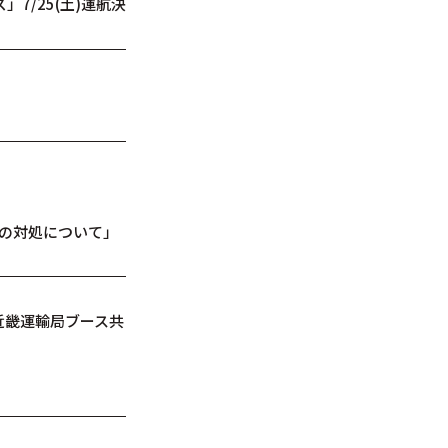
7/25(土)運航決
時の対処について」
 近畿運輸局ブース共