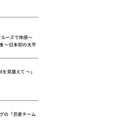
クルーズで体感～
催 ～日本初の太平
制を見据えて ～」
ングの「忍者チーム