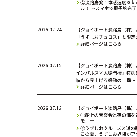
②淡路島発！体感速度80k
ル！ ～スマホで即予約完
2026.07.24
【ジョイポート淡路島（株）より
「うずしおチュロス」＆限定
詳細ページはこちら
2026.07.15
【ジョイポート淡路島（株）
インパルス×大鳴門橋」特別観
峡から見上げる感動の一瞬～
詳細ページはこちら
2026.07.13
【ジョイポート淡路島（株）
①船上の音楽会と夜の海を
モニー
②うずしおクルーズ×道の駅
この夏、うずしお界隈がア