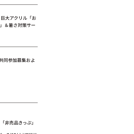
 巨大アクリル「お
ト」＆暑さ対策サー
の共同参加募集およ
の「非売品きっぷ」