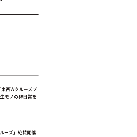
「東西Wクルーズプ
一生モノの非日常を
クルーズ」絶賛開催