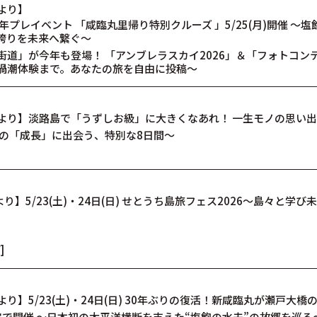
より】
年プレイベント 「咸臨丸里帰り特別クルーズ 」5/25(月)開催 ～
誇りを未来へ繋ぐ～
道」が今年も登場！ 「アンブレラスカイ2026」＆「フォトコン
渦潮体験まで。あなたの旅を自由に投稿〜
より】淡路島で「うずしお級」に大きくなあれ！ 一生モノの思い出
子の「成長」に出会う、特別な8日間～
り】5/23(土)・24日(日) せとうち島旅フェス2026～島々と学
]
】5/23(土)・24日(日) 30年ぶりの復活！新咸臨丸が瀬戸大橋
で開催 ～日本初の太平洋横断を支えた“塩飽の水夫”の故郷を巡る