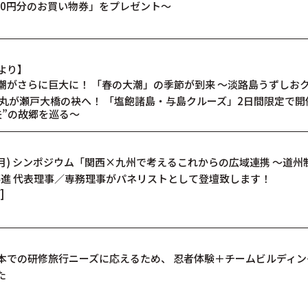
000円分のお買い物券」をプレゼント～
より】
潮がさらに巨大に！ 「春の大潮」の季節が到来 ～淡路島うずしお
丸が瀬戸大橋の袂へ！ 「塩飽諸島・与島クルーズ」2日間限定で開
夫”の故郷を巡る～
(月) シンポジウム「関西×九州で考えるこれからの広域連携 ～道州
藤進 代表理事／専務理事がパネリストとして登壇致します！
]
本での研修旅行ニーズに応えるため、 忍者体験＋チームビルディ
た