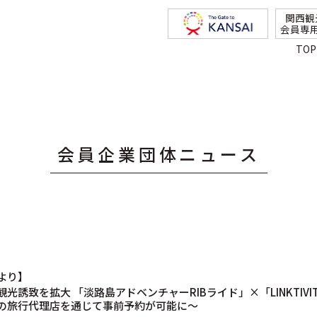
関西観
会員専
TOP
会員企業団体ニュース
より】
誘致を拡大 「淡路島アドベンチャーRIBライド」×「LINKTIVI
上の旅行代理店を通じて事前予約が可能に～