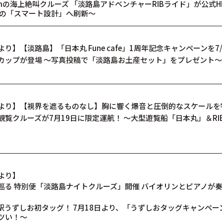
mの海上絶叫クルーズ 「淡路島アドベンチャーRIBライド」が公式
了の「スマート設計」へ刷新～
】【淡路島】「日本丸 Fune cafe」1周年記念キャンペーンを7
カップが登場 〜写真投稿で「淡路島お土産セット」をプレゼント〜
より】【視界を遮るものなし】胸に響く爆音と圧倒的なスケールを
覧クルーズが7月19日に限定運航！ ～大型遊覧船「日本丸」＆RI
より】
巡る 特別便「淡路島ナイトクルーズ」開催 バイオリンとピアノが
うずしお初タッグ！ 7月18日より、「うずしおタッグキャンペーン2
ツい！～