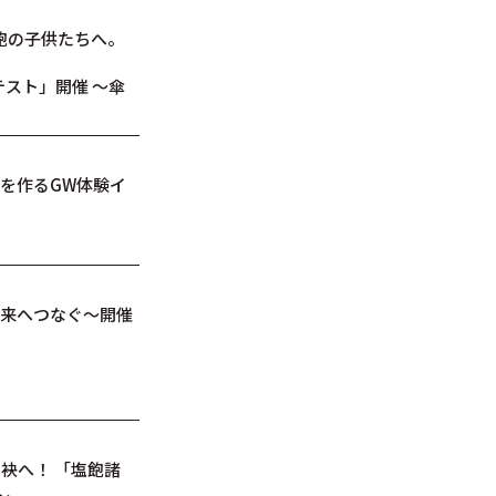
塩飽の子供たちへ。
テスト」開催 〜傘
を作るGW体験イ
び未来へつなぐ～開催
の袂へ！ 「塩飽諸
～