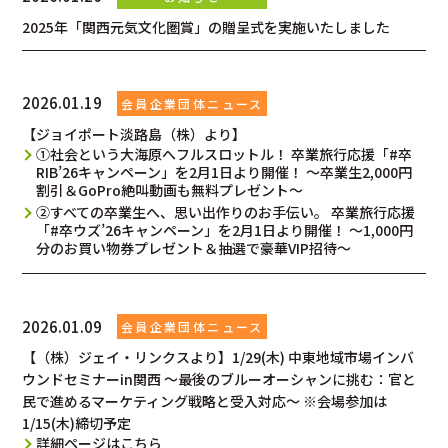
2025年「関西元気文化圏賞」の贈呈式を実施いたしました
2026.01.19
【ジョイポート淡路島（株）より】
①社会という大海原へフルスロットル！ 卒業旅行応援「#卒
RIB’26キャンペーン」を2月1日より開催！ ～卒業生2,000円
割引＆GoPro絶叫動画も無料プレゼント～
②すべての卒業生へ、思い出作りのお手伝い。 卒業旅行応援
「#卒ウズ’26キャンペーン」を2月1日より開催！ ～1,000円
分のお買い物券プレゼント＆抽選で豪華VIP招待～
2026.01.09
【（株）ジェイ・リンクスより】1/29(木) 中東地域市場インバ
ウンドセミナーin関西 ～最後のブルーオーシャンに挑む：官と
民で進めるマーケティング戦略と受入対応～ ※会場参加は
1/15(木)締切予定
詳細ページはこちら