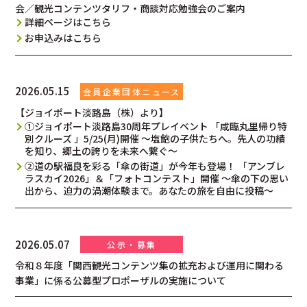
会／観光コンテンツタリフ・商談対応勉強会のご案内
詳細ページはこちら
お申込みはこちら
2026.05.15
【ジョイポート淡路島（株）より】
①ジョイポート淡路島30周年プレイベント 「咸臨丸里帰り特
別クルーズ 」5/25(月)開催 ～塩飽の子供たちへ。先人の功績
を知り、郷土の誇りを未来へ繋ぐ～
②道の駅福良を彩る「傘の街道」が今年も登場！ 「アンブレ
ラスカイ2026」＆「フォトコンテスト」開催 〜傘の下の思い
出から、迫力の渦潮体験まで。あなたの旅を自由に投稿〜
2026.05.07
令和８年度「関西観光コンテンツ集の拡充および運用に関わる
事業」に係る公募型プロポーザルの実施について