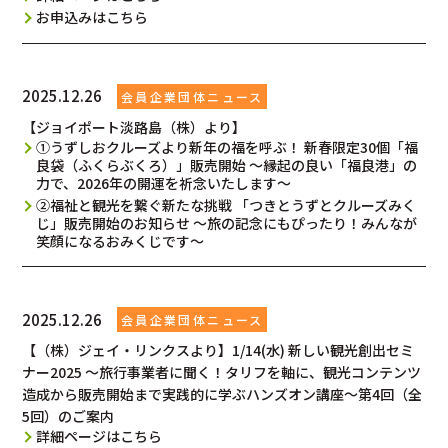
お申込みはこちら
2025.12.26
【ジョイポート淡路島（株）より】
①うずしおクルーズより新年の福を呼ぶ！ 新春限定30個「福
良袋（ふくらぶくろ）」販売開始 ～縁起の良い「福良港」の
力で、2026年の開運を祈念いたします～
②福祉と観光を繋ぐ新たな挑戦 「つきとうずとクルーズみく
じ」販売開始のお知らせ ～旅の記念にもぴったり！みんなが
笑顔になるおみくじです～
2025.12.26
【（株）ジェイ・リンクスより】1/14(水) 新しい観光創出セミ
ナー2025 ～旅行事業者に聞く！タリフを軸に、観光コンテンツ
造成から販売開始まで実践的に学ぶハンズオン講座～第4回（全
5回）のご案内
詳細ページはこちら