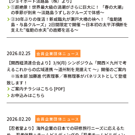
【ジョイポート淡路島（株）より】
①超絶景！世界最大級の渦潮がさらに巨大に！ 「春の大潮」
の季節が到来 ～淡路島うずしおクルーズで体感～
②30年ぶりの復活！新咸臨丸が瀬戸大橋の袂へ！ 「塩飽諸
島・与島クルーズ」2日間限定で開催 ～日本初の太平洋横断を
支えた“塩飽の水夫”の故郷を巡る～
2026.02.25
【関西経済連合会より】3/9(月) シンポジウム「関西×九州で考
えるこれからの広域連携 ～道州制を見据えて ～」開催のご案内
※当本部 加藤進 代表理事／専務理事がパネリストとして登壇
致します！
ご案内チラシはこちら [PDF]
お申込みはこちら
2026.02.20
【忍者堂より】海外企業の日本での研修旅行ニーズに応えるた
め、 忍者体験＋チームビルディングの「忍者チームビルディン