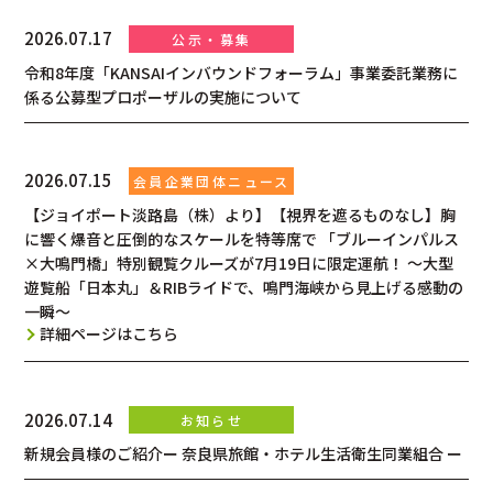
2026.07.17
令和8年度「KANSAIインバウンドフォーラム」事業委託業務に
係る公募型プロポーザルの実施について
2026.07.15
【ジョイポート淡路島（株）より】【視界を遮るものなし】胸
に響く爆音と圧倒的なスケールを特等席で 「ブルーインパルス
×大鳴門橋」特別観覧クルーズが7月19日に限定運航！ ～大型
遊覧船「日本丸」＆RIBライドで、鳴門海峡から見上げる感動の
一瞬～
詳細ページはこちら
2026.07.14
新規会員様のご紹介ー 奈良県旅館・ホテル生活衛生同業組合 ー