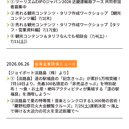
① ツーリズムEXPOジャパン2026 近畿運輸局ブース 共同参加
者募集中
② 売れる観光コンテンツ・タリフ作成ワークショップ 【観光
コンテンツ編】7/2(木)
③ 売れる観光コンテンツ・タリフ作成ワークショップ【タリ
フ・営業資料編】7/17(金)
④ 観光コンテンツ＆タリフなんでも相談会（7/4(土)・
7/11(土)）
2026.06.26
【ジョイポート淡路島（株）より】
①【淡路島】道の駅福良の「記念きっぷ」が累計1万枚突破！
7月18日より、先着300名限定の「非売品きっぷ」を特別配
布！ ～食・お土産・絶叫アクティビティが集結する「道の駅
福良」を満喫しよう～
②淡路島で夏の特等席！音楽とシンクロする3,000発の芸術！
「慶野松原花火大会観覧クルーズ」7/25(土)運航決定 〜海上
で弾ける大迫力の花火を至近距離で〜